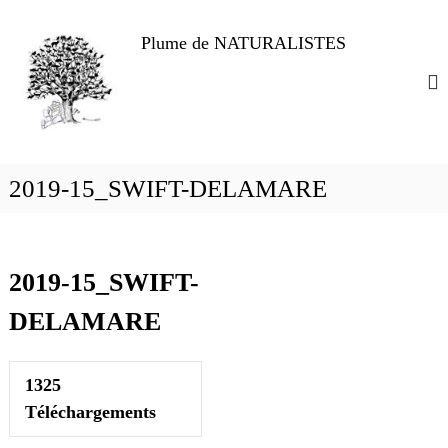
A
l
Plume de NATURALISTES
l
e
r
a
u
c
o
2019-15_SWIFT-DELAMARE
n
t
e
n
2019-15_SWIFT-
u
DELAMARE
1325
Téléchargements