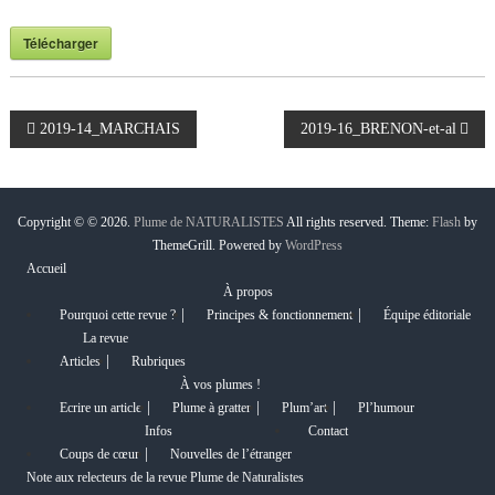
Télécharger
N
2019-14_MARCHAIS
2019-16_BRENON-et-al
a
Copyright © © 2026.
Plume de NATURALISTES
All rights reserved. Theme:
Flash
by
v
ThemeGrill. Powered by
WordPress
Accueil
i
À propos
Pourquoi cette revue ?
Principes & fonctionnement
Équipe éditoriale
g
La revue
Articles
Rubriques
a
À vos plumes !
Ecrire un article
Plume à gratter
Plum’art
Pl’humour
t
Infos
Contact
Coups de cœur
Nouvelles de l’étranger
i
Note aux relecteurs de la revue Plume de Naturalistes