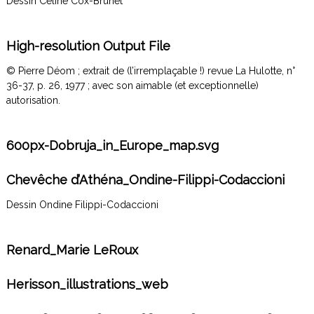
Dessin Céline Cox-Brunet
High-resolution Output File
© Pierre Déom ; extrait de (l’irremplaçable !) revue La Hulotte, n°
36-37, p. 26, 1977 ; avec son aimable (et exceptionnelle)
autorisation.
600px-Dobruja_in_Europe_map.svg
Chevêche d’Athéna_Ondine-Filippi-Codaccioni
Dessin Ondine Filippi-Codaccioni
Renard_Marie LeRoux
Herisson_illustrations_web