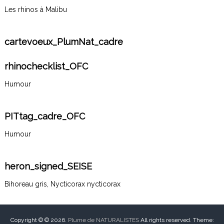
Les rhinos à Malibu
cartevoeux_PlumNat_cadre
rhinochecklist_OFC
Humour
PITtag_cadre_OFC
Humour
heron_signed_SEISE
Bihoreau gris, Nycticorax nycticorax
Copyright © © 2026.
Plume de NATURALISTES
All rights reserved. Theme: