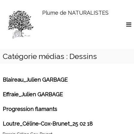
A
l
Plume de NATURALISTES
l
e
r
a
u
c
o
Catégorie médias :
Dessins
n
t
e
n
Blaireau_Julien GARBAGE
u
Effraie_Julien GARBAGE
Progression flamants
Loutre_Céline-Cox-Brunet_25 02 18