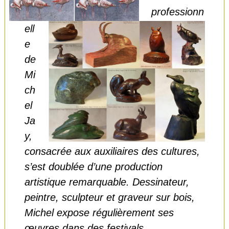
professionn
ell
e
de
Mi
ch
el
Ja
y,
consacrée aux auxiliaires des cultures,
s’est doublée d’une production
artistique remarquable. Dessinateur,
peintre, sculpteur et graveur sur bois,
Michel expose régulièrement ses
œuvres dans des festivals.