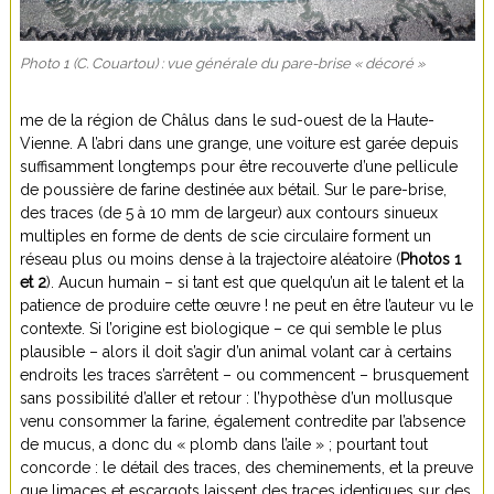
Photo 1 (C. Couartou) : vue générale du pare-brise « décoré »
me de la région de Châlus dans le sud-ouest de la Haute-
Vienne. A l’abri dans une grange, une voiture est garée depuis
suffisamment longtemps pour être recouverte d’une pellicule
de poussière de farine destinée aux bétail. Sur le pare-brise,
des traces (de 5 à 10 mm de largeur) aux contours sinueux
multiples en forme de dents de scie circulaire forment un
réseau plus ou moins dense à la trajectoire aléatoire (
Photos 1
et 2
). Aucun humain – si tant est que quelqu’un ait le talent et la
patience de produire cette œuvre ! ne peut en être l’auteur vu le
contexte. Si l’origine est biologique – ce qui semble le plus
plausible – alors il doit s’agir d’un animal volant car à certains
endroits les traces s’arrêtent – ou commencent – brusquement
sans possibilité d’aller et retour : l’hypothèse d’un mollusque
venu consommer la farine, également contredite par l’absence
de mucus, a donc du « plomb dans l’aile » ; pourtant tout
concorde : le détail des traces, des cheminements, et la preuve
que limaces et escargots laissent des traces identiques sur des