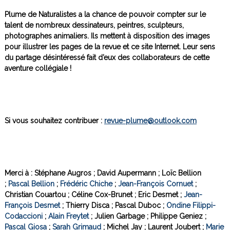
Plume de Naturalistes a la chance de pouvoir compter sur le
talent de nombreux dessinateurs, peintres, sculpteurs,
photographes animaliers. Ils mettent à disposition des images
pour illustrer les pages de la revue et ce site Internet. Leur sens
du partage désintéressé fait d’eux des collaborateurs de cette
aventure collégiale !
Si vous souhaitez contribuer :
revue-plume@outlook.com
Merci à
: Stéphane Augros ; David Aupermann ; Loïc Bellion
;
Pascal Bellion
;
Fré
déric Chiche
;
Jean-François Cornuet
;
Christian Couartou ; Céline Cox-Brunet ; Eric Desmet ;
Jean-
François Desmet
; Thierry Disca ; Pascal Duboc ;
Ondine Filippi-
Codaccioni
;
Alain Freytet
; Julien Garbage ; Philippe Geniez ;
Pascal Giosa
;
Sarah Grimaud
; Michel Jay ; Laurent Joubert ;
Marie