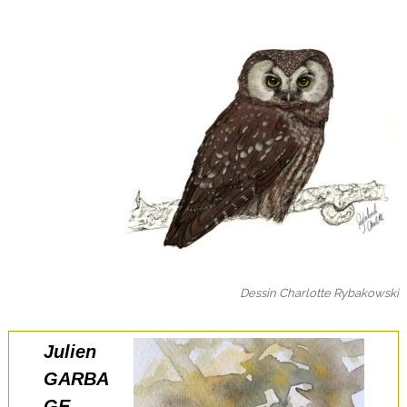
Dessin Charlotte Rybakowski
Julien
GARBA
GE