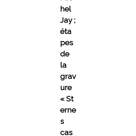
hel
Jay ;
éta
pes
de
la
grav
ure
« St
erne
s
cas