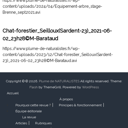
https://www.plume-de-naturalistes.fr/wp-
content/uploads/2024/04/Equipement-arbre_stage-
Brenne_sept2021.avi
Chat-forestier_Seilloux(Sardent-23)_2021-06-
02_23h28©M-Barataud
https://www.plume-de-naturalistes.fr/wp-
content/uploads/2023/12/Chat-forestier_Seilloux(Sardent-
23)_2021-06-02_23h28©M-Barataud.avi
Copyright © © 2026.
Plume de NATURALISTES
All rights reserved. Theme:
Flash
by ThemeGrill. Powered by
WordPress
Accueil
À propos
Pourquoi cette revue ?
Principes & fonctionnement
Équipe éditoriale
La revue
Articles
Rubriques