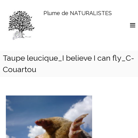
A
l
Plume de NATURALISTES
l
e
r
a
u
c
o
Taupe leucique_I believe I can fly_C-
n
Couartou
t
e
n
u