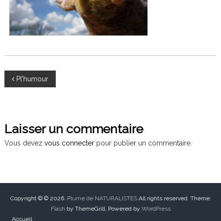
N
Pl’humour
a
v
Laisser un commentaire
i
Vous devez
vous connecter
pour publier un commentaire.
g
a
Copyright © © 2026.
Plume de NATURALISTES
All rights reserved. Theme:
Flash
by ThemeGrill. Powered by
WordPress
t
Accueil