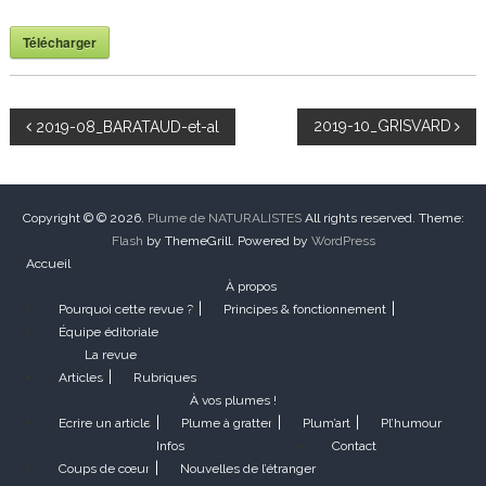
Télécharger
N
2019-10_GRISVARD
2019-08_BARATAUD-et-al
a
v
Copyright © © 2026.
Plume de NATURALISTES
All rights reserved. Theme:
Flash
by ThemeGrill. Powered by
WordPress
Accueil
i
À propos
Pourquoi cette revue ?
Principes & fonctionnement
g
Équipe éditoriale
La revue
a
Articles
Rubriques
À vos plumes !
t
Ecrire un article
Plume à gratter
Plum’art
Pl’humour
Infos
Contact
i
Coups de cœur
Nouvelles de l’étranger