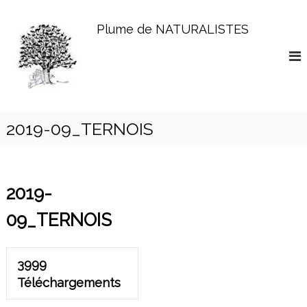
A
l
Plume de NATURALISTES
l
e
r
a
u
c
o
2019-09_TERNOIS
n
t
e
n
2019-
u
09_TERNOIS
3999
Téléchargements