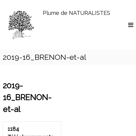
A
l
Plume de NATURALISTES
l
e
r
a
u
c
o
2019-16_BRENON-et-al
n
t
e
n
2019-
u
16_BRENON-
et-al
1184