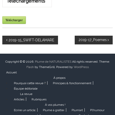
Téléchargements
Télécharger
N
2019-17_Poemes
2019-15_SWIFT-DELAMARE
a
v
Copyright © © 2026.
Plume de NATURALISTES
All rights reserved. Theme:
Flash
by ThemeGrill. Powered by
WordPress
Accueil
i
À propos
Pourquoi cette revue ?
Principes & fonctionnement
g
Équipe éditoriale
La revue
a
Articles
Rubriques
À vos plumes !
t
Ecrire un article
Plume à gratter
Plum’art
Pl’humour