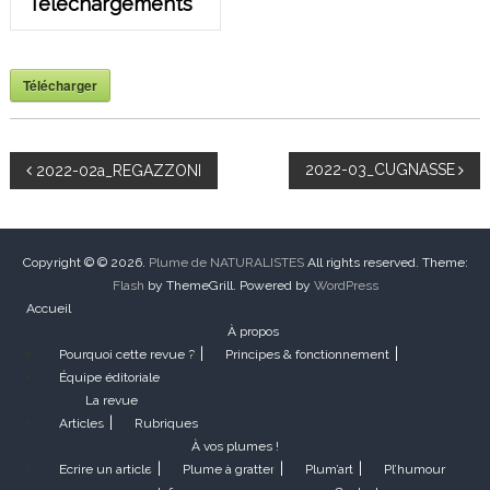
Téléchargements
Télécharger
N
2022-03_CUGNASSE
2022-02a_REGAZZONI
a
v
Copyright © © 2026.
Plume de NATURALISTES
All rights reserved. Theme:
Flash
by ThemeGrill. Powered by
WordPress
Accueil
i
À propos
Pourquoi cette revue ?
Principes & fonctionnement
g
Équipe éditoriale
La revue
a
Articles
Rubriques
À vos plumes !
t
Ecrire un article
Plume à gratter
Plum’art
Pl’humour