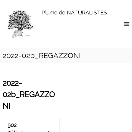
A
l
Plume de NATURALISTES
l
e
r
a
u
c
o
2022-02b_REGAZZONI
n
t
e
n
2022-
u
02b_REGAZZO
NI
902