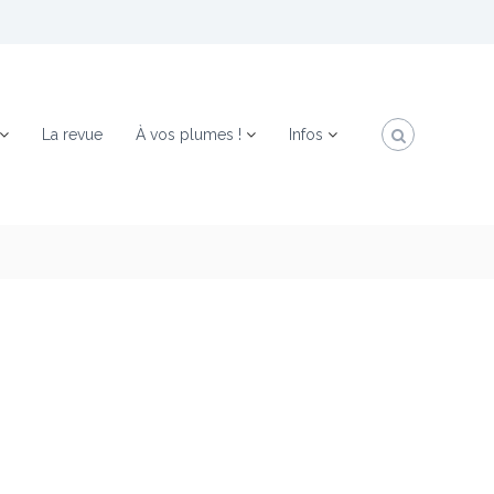
La revue
À vos plumes !
Infos