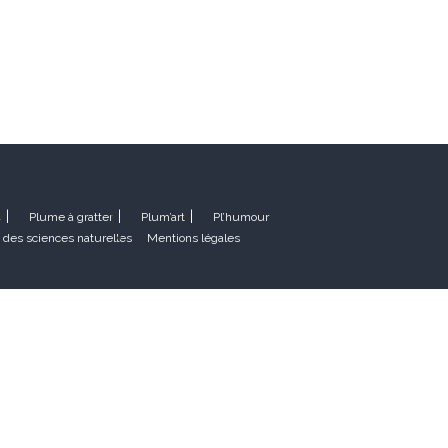
e
Plume à gratter
Plum’art
Pl’humour
 des sciences naturelles
Mentions légales