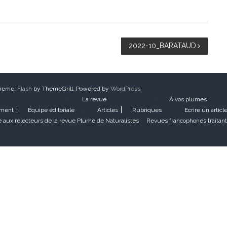
2022-10_BARATAUD
Theme:
Flash
by ThemeGrill. Powered by
WordPress
La revue
À vos plumes !
ement
Équipe éditoriale
Articles
Rubriques
Ecrire un articl
 aux relecteurs de la revue Plume de Naturalistes
Revues francophones traitant