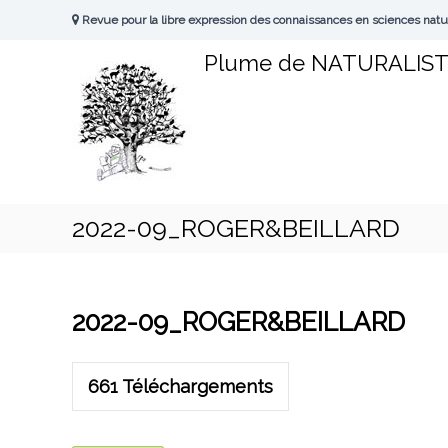
A
Revue pour la libre expression des connaissances en sciences natu
l
l
Plume de NATURALIS
e
r
a
u
c
o
n
t
2022-09_ROGER&BEILLARD
e
n
u
2022-09_ROGER&BEILLARD
661
Téléchargements