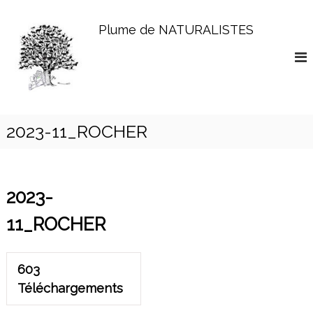
A
l
Plume de NATURALISTES
l
e
r
a
u
c
o
2023-11_ROCHER
n
t
e
n
2023-
u
11_ROCHER
603
Téléchargements