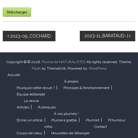
Télécharger
N
2023-11_BARATAUD-J
2023-09_COCHARD
a
v
Copyright © © 2026.
Plume de NATURALISTES
All rights reserved. Theme:
Flash
by ThemeGrill. Powered by
WordPress
Accueil
i
À propos
Pourquoi cette revue ?
Principes & fonctionnement
g
Équipe éditoriale
La revue
a
Articles
Rubriques
À vos plumes !
t
Ecrire un article
Plume à gratter
Plum’art
Pl’humour
Infos
Contact
i
Coups de cœur
Nouvelles de l’étranger