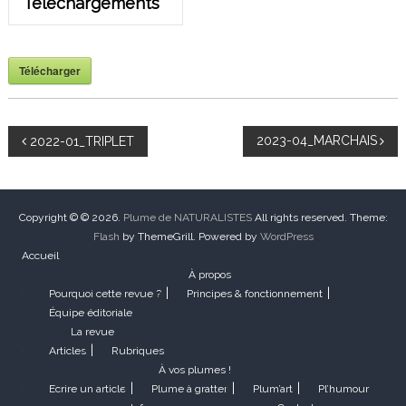
Téléchargements
Télécharger
N
2023-04_MARCHAIS
2022-01_TRIPLET
a
v
Copyright © © 2026.
Plume de NATURALISTES
All rights reserved. Theme:
Flash
by ThemeGrill. Powered by
WordPress
Accueil
i
À propos
Pourquoi cette revue ?
Principes & fonctionnement
g
Équipe éditoriale
La revue
a
Articles
Rubriques
À vos plumes !
t
Ecrire un article
Plume à gratter
Plum’art
Pl’humour