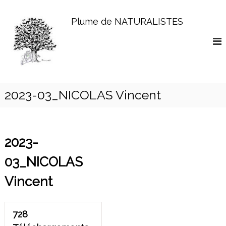
A
l
Plume de NATURALISTES
l
e
r
a
u
c
o
2023-03_NICOLAS Vincent
n
t
e
n
2023-
u
03_NICOLAS
Vincent
728