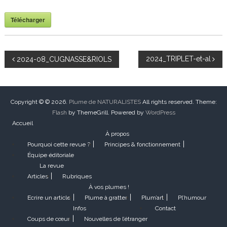
Télécharger
N
2024_TRIPLET-et-al
2024-08_CUGNASSE&RIOLS
a
v
Copyright © © 2026.
Plume de NATURALISTES
All rights reserved. Theme:
Flash
by ThemeGrill. Powered by
WordPress
Accueil
i
À propos
Pourquoi cette revue ?
Principes & fonctionnement
g
Équipe éditoriale
La revue
a
Articles
Rubriques
À vos plumes !
t
Ecrire un article
Plume à gratter
Plum’art
Pl’humour
Infos
Contact
i
Coups de cœur
Nouvelles de l’étranger