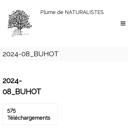
A
l
Plume de NATURALISTES
l
e
r
a
u
c
o
2024-08_BUHOT
n
t
e
n
2024-
u
08_BUHOT
575
Téléchargements