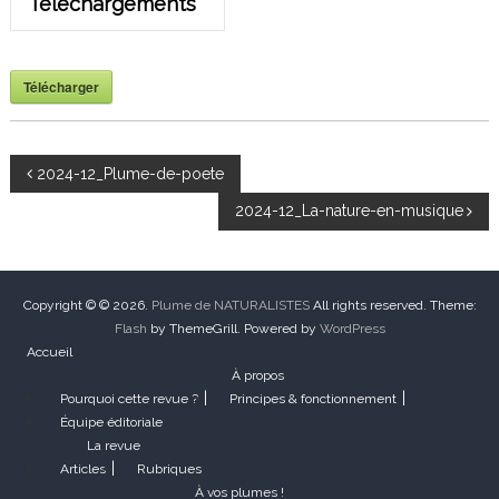
Téléchargements
Télécharger
N
2024-12_Plume-de-poete
2024-12_La-nature-en-musique
a
v
Copyright © © 2026.
Plume de NATURALISTES
All rights reserved. Theme:
i
Flash
by ThemeGrill. Powered by
WordPress
Accueil
g
À propos
Pourquoi cette revue ?
Principes & fonctionnement
a
Équipe éditoriale
La revue
t
Articles
Rubriques
À vos plumes !