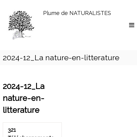
A
l
Plume de NATURALISTES
l
e
r
a
u
c
o
2024-12_La nature-en-litterature
n
t
e
n
2024-12_La
u
nature-en-
litterature
321