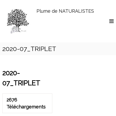
A
l
Plume de NATURALISTES
l
e
r
a
u
c
o
2020-07_TRIPLET
n
t
e
n
2020-
u
07_TRIPLET
2676
Téléchargements