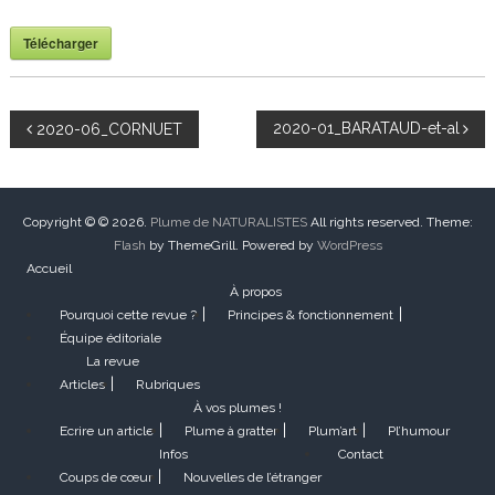
Télécharger
N
2020-01_BARATAUD-et-al
2020-06_CORNUET
a
v
Copyright © © 2026.
Plume de NATURALISTES
All rights reserved. Theme:
Flash
by ThemeGrill. Powered by
WordPress
Accueil
i
À propos
Pourquoi cette revue ?
Principes & fonctionnement
g
Équipe éditoriale
La revue
a
Articles
Rubriques
À vos plumes !
t
Ecrire un article
Plume à gratter
Plum’art
Pl’humour
Infos
Contact
i
Coups de cœur
Nouvelles de l’étranger