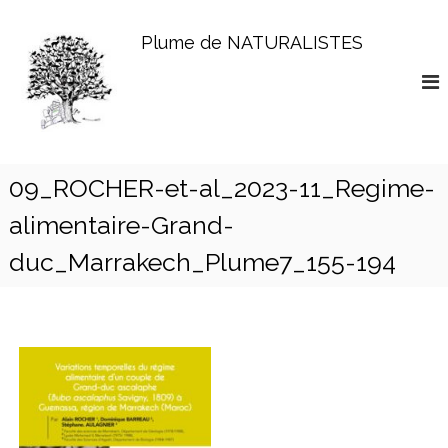
A
l
Plume de NATURALISTES
l
e
r
a
u
c
o
09_ROCHER-et-al_2023-11_Regime-
n
alimentaire-Grand-
t
e
duc_Marrakech_Plume7_155-194
n
u