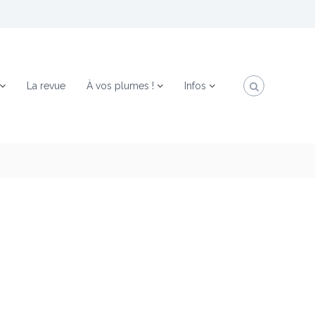
La revue
À vos plumes !
Infos