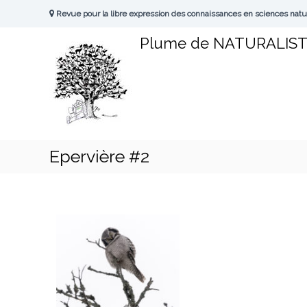
A
Revue pour la libre expression des connaissances en sciences natu
l
l
Plume de NATURALIS
e
r
a
u
c
o
n
t
Epervière #2
e
n
u