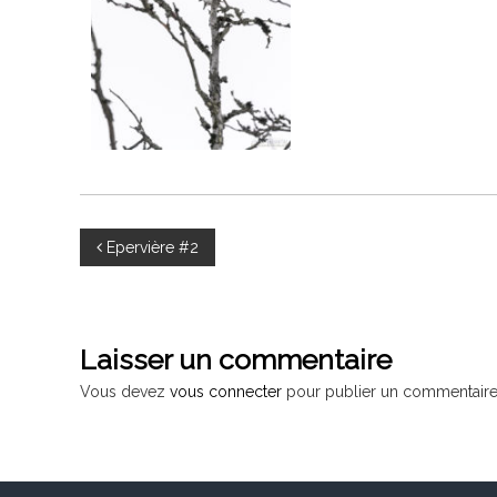
N
Epervière #2
a
v
Laisser un commentaire
i
Vous devez
vous connecter
pour publier un commentaire
g